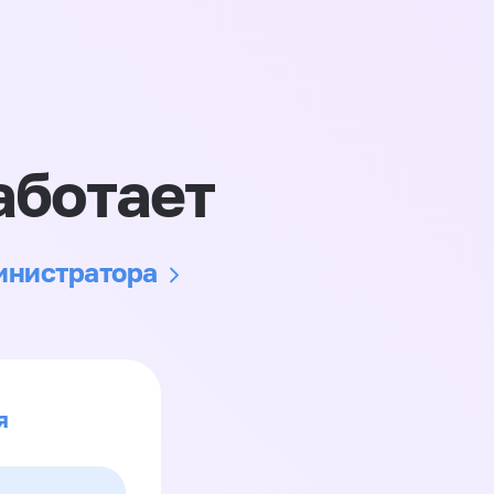
аботает
министратора
я