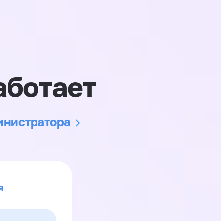
аботает
министратора
я