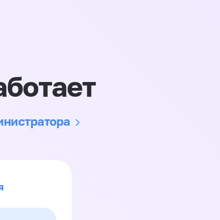
аботает
министратора
я