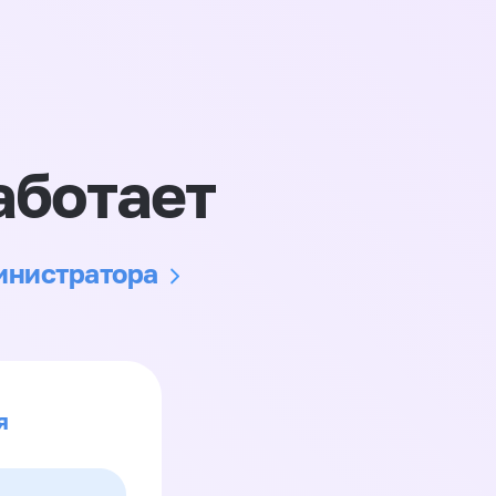
аботает
министратора
я