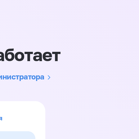
аботает
министратора
я