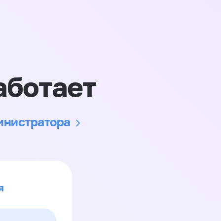
аботает
министратора
я