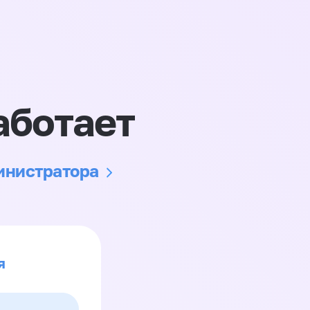
аботает
министратора
я