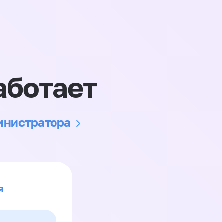
аботает
министратора
я