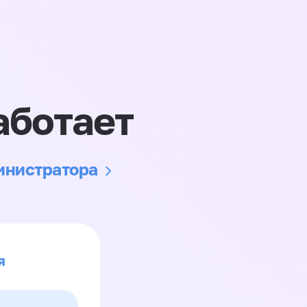
аботает
министратора
я