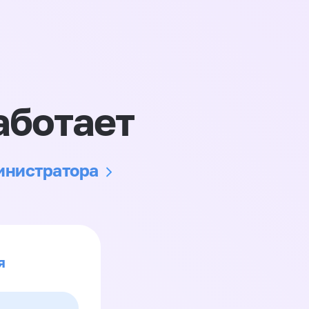
аботает
министратора
я