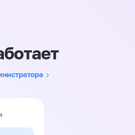
аботает
министратора
я