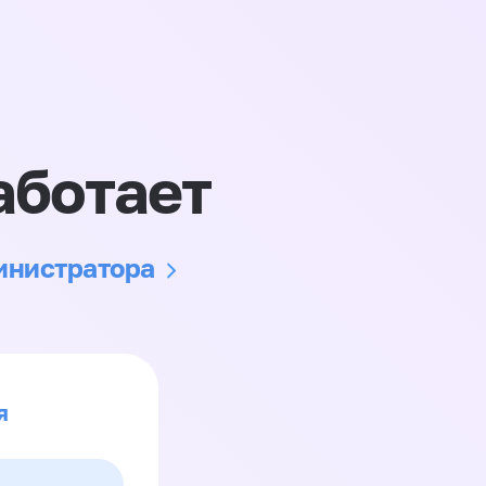
аботает
министратора
я