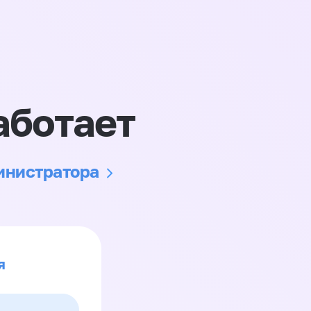
аботает
министратора
я