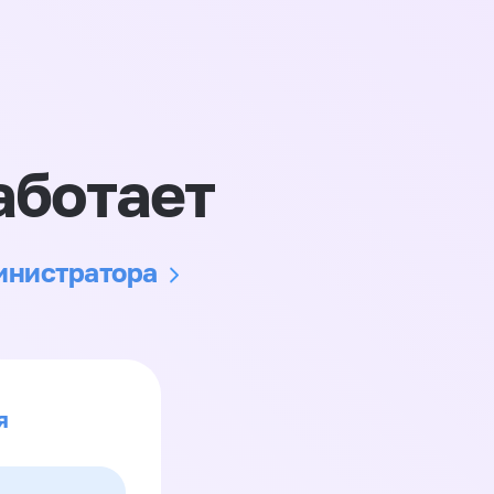
аботает
министратора
я