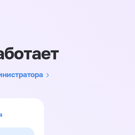
аботает
министратора
я